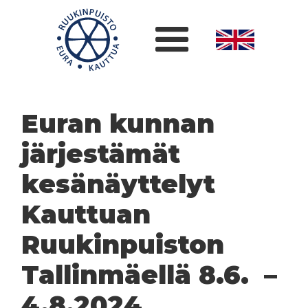
Euran kunnan
järjestämät
kesänäyttelyt
Kauttuan
Ruukinpuiston
Tallinmäellä 8.6. –
4.8.2024