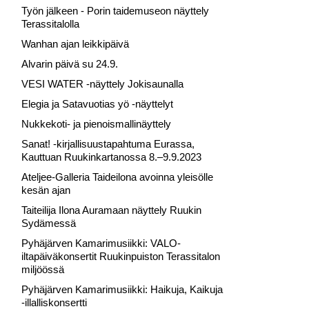
Työn jälkeen - Porin taidemuseon näyttely
Terassitalolla
Wanhan ajan leikkipäivä
Alvarin päivä su 24.9.
VESI WATER -näyttely Jokisaunalla
Elegia ja Satavuotias yö -näyttelyt
Nukkekoti- ja pienoismallinäyttely
Sanat! -kirjallisuustapahtuma Eurassa,
Kauttuan Ruukinkartanossa 8.–9.9.2023
Ateljee-Galleria Taideilona avoinna yleisölle
kesän ajan
Taiteilija Ilona Auramaan näyttely Ruukin
Sydämessä
Pyhäjärven Kamarimusiikki: VALO-
iltapäiväkonsertit Ruukinpuiston Terassitalon
miljöössä
Pyhäjärven Kamarimusiikki: Haikuja, Kaikuja
-illalliskonsertti