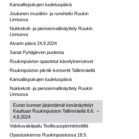
Kansallispukujen tuuletuspäivä
Jouluinen musiikki- ja runohetki Ruukin
Linnussa
Nukkekoti -ja pienoismallinäyttely Ruukin
Linnussa
Alvarin päivä 24.9.2024
Sanat Pyhäjärven puolesta
Ruukinpuiston opastetut kävelykierrokset
Ruukinpuiston piknik-konsertit Tallinmäellä
Kansallispukujen tuuletuspäivä
Nukkekoti -ja pienoismallinäyttely Ruukin
Linnussa
Euran kunnan järjestämät kesänäyttelyt
Kauttuan Ruukinpuiston Tallinmäellä 8.6. –
4.8.2024
Valokuvakilpailu Teollisuusperintöreitillä
Opastuskierros Ruukinpuistossa 18.5.