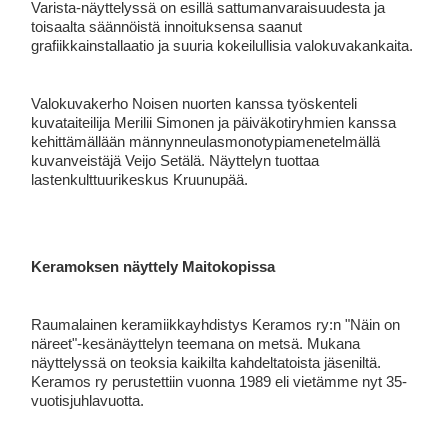
Varista-näyttelyssä on esillä sattumanvaraisuudesta ja
toisaalta säännöistä innoituksensa saanut
grafiikkainstallaatio ja suuria kokeilullisia valokuvakankaita.
Valokuvakerho Noisen nuorten kanssa työskenteli
kuvataiteilija Merilii Simonen ja päiväkotiryhmien kanssa
kehittämällään männynneulasmonotypiamenetelmällä
kuvanveistäjä Veijo Setälä. Näyttelyn tuottaa
lastenkulttuurikeskus Kruunupää.
Keramoksen näyttely Maitokopissa
Raumalainen keramiikkayhdistys Keramos ry:n "Näin on
näreet"-kesänäyttelyn teemana on metsä. Mukana
näyttelyssä on teoksia kaikilta kahdeltatoista jäseniltä.
Keramos ry perustettiin vuonna 1989 eli vietämme nyt 35-
vuotisjuhlavuotta.