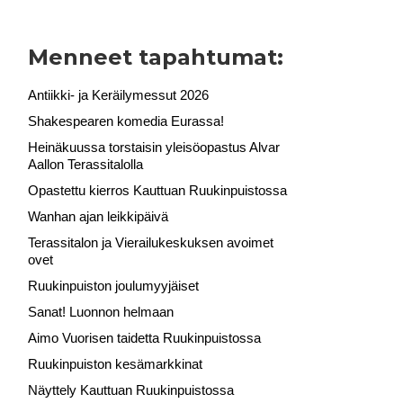
Menneet tapahtumat:
Antiikki- ja Keräilymessut 2026
Shakespearen komedia Eurassa!
Heinäkuussa torstaisin yleisöopastus Alvar
Aallon Terassitalolla
Opastettu kierros Kauttuan Ruukinpuistossa
Wanhan ajan leikkipäivä
Terassitalon ja Vierailukeskuksen avoimet
ovet
Ruukinpuiston joulumyyjäiset
Sanat! Luonnon helmaan
Aimo Vuorisen taidetta Ruukinpuistossa
Ruukinpuiston kesämarkkinat
Näyttely Kauttuan Ruukinpuistossa