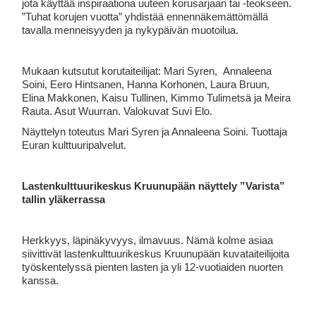
jota käyttää inspiraationa uuteen korusarjaan tai -teokseen.
”Tuhat korujen vuotta” yhdistää ennennäkemättömällä
tavalla menneisyyden ja nykypäivän muotoilua.
Mukaan kutsutut korutaiteilijat: Mari Syren, Annaleena
Soini, Eero Hintsanen, Hanna Korhonen, Laura Bruun,
Elina Makkonen, Kaisu Tullinen, Kimmo Tulimetsä ja Meira
Rauta. Asut Wuurran. Valokuvat Suvi Elo.
Näyttelyn toteutus Mari Syren ja Annaleena Soini. Tuottaja
Euran kulttuuripalvelut.
Lastenkulttuurikeskus Kruunupään näyttely ”Varista”
tallin yläkerrassa
Herkkyys, läpinäkyvyys, ilmavuus. Nämä kolme asiaa
siivittivät lastenkulttuurikeskus Kruunupään kuvataiteilijoita
työskentelyssä pienten lasten ja yli 12-vuotiaiden nuorten
kanssa.